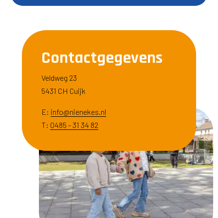
Contactgegevens
Veldweg 23
5431 CH Cuijk
E:
info@nienekes.nl
T:
0485 - 31 34 82