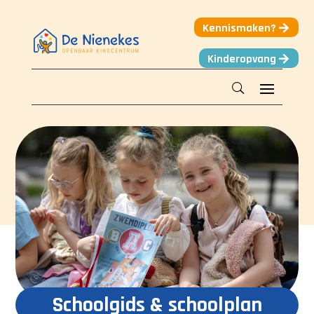
Kennismaken?
Kinderopvang
Schoolgids & schoolplan